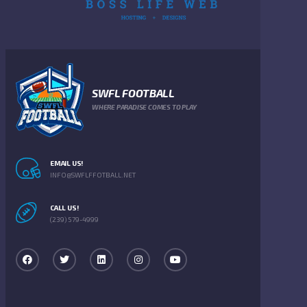
SWFL FOOTBALL
WHERE PARADISE COMES TO PLAY
EMAIL US!
INFO@SWFLFFOTBALL.NET
CALL US!
(239) 579-4999