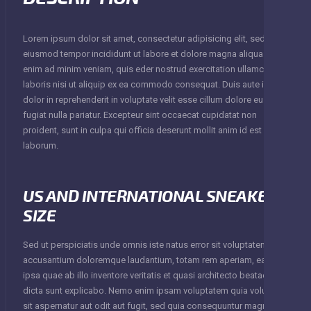
Lorem ipsum dolor sit amet, consectetur adipisicing elit, sed do
eiusmod tempor incididunt ut labore et dolore magna aliqua. Ut
enim ad minim veniam, quis eder nostrud exercitation ullamco
laboris nisi ut aliquip ex ea commodo consequat. Duis aute irure
dolor in reprehenderit in voluptate velit esse cillum dolore eu
fugiat nulla pariatur. Excepteur sint occaecat cupidatat non
proident, sunt in culpa qui officia deserunt mollit anim id est
laborum.
US AND INTERNATIONAL SNEAKER
SIZE
Sed ut perspiciatis unde omnis iste natus error sit voluptatem
accusantium doloremque laudantium, totam rem aperiam, eaque
ipsa quae ab illo inventore veritatis et quasi architecto beatae vitae
dicta sunt explicabo. Nemo enim ipsam voluptatem quia voluptas
sit aspernatur aut odit aut fugit, sed quia consequuntur magni