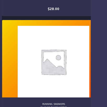
$
28.00
ADD TO CART
RUNNING
,
SNEAKERS